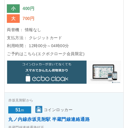
小
400円
大
700円
両替機：
情報なし
支払方法：
クレジットカード
利用時間：
12時00分～04時00分
ご予約はこちら(エクボクローク会員限定)
赤坂見附駅から
51
コインロッカー
m
丸ノ内線赤坂見附駅 半蔵門線連絡通路
半蔵門線連絡通路付近