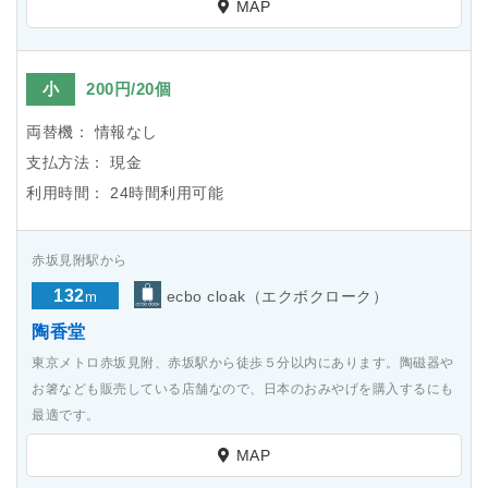
MAP
小
200円/20個
両替機：
情報なし
支払方法：
現金
利用時間：
24時間利用可能
赤坂見附駅から
132
ecbo cloak（エクボクローク）
m
陶香堂
東京メトロ赤坂見附、赤坂駅から徒歩５分以内にあります。陶磁器や
お箸なども販売している店舗なので、日本のおみやげを購入するにも
最適です。
MAP