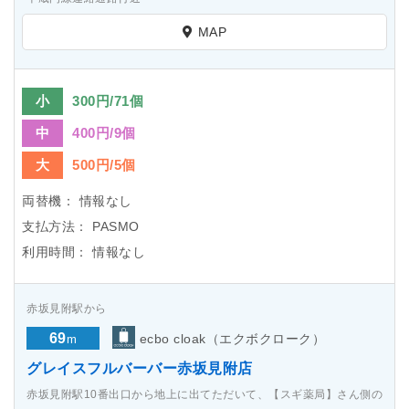
MAP
小
300円/71個
中
400円/9個
大
500円/5個
両替機：
情報なし
支払方法：
PASMO
利用時間：
情報なし
赤坂見附駅から
69
ecbo cloak（エクボクローク）
m
グレイスフルバーバー赤坂見附店
赤坂見附駅10番出口から地上に出てただいて、【スギ薬局】さん側の