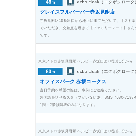
46
ecbo cloak（エクボクローク
m
グレイスフルバーバー赤坂見附店
赤坂見附駅10番出口から地上に出てただいて、【スギ
でいただき、交差点を過ぎて【ファミリーマート】さん
です。
東京メトロ赤坂見附駅 ベルビー赤坂口より徒歩1分から
80
ecbo cloak（エクボクローク
m
オフィスパーク 赤坂コークス
当日予約を希望の際は、事前にご連絡ください。
外国語を話せるスタッフがいない為、SMS（080-7198-0
1階～2階は階段のみになります。
東京メトロ赤坂見附駅 ベルビー赤坂口より徒歩1分から