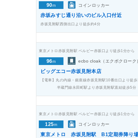
90
コインロッカー
m
赤坂みすじ通り沿いのビル入口付近
赤坂見附駅西側出口より徒歩約4分
東京メトロ赤坂見附駅 ベルビー赤坂口より徒歩1分から
96
ecbo cloak（エクボクローク
m
ビッグエコー赤坂見附本店
【電車】丸の内線・銀座線赤坂見附駅10番出口より徒歩
半蔵門線永田町駅より赤坂見附駅直結徒歩5分
東京メトロ赤坂見附駅 ベルビー赤坂口より徒歩1分から
125
コインロッカー
m
東京メトロ 赤坂見附駅 B1定期券降り