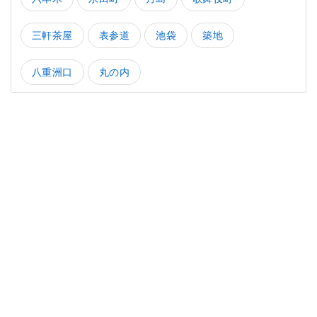
三軒茶屋
表参道
池袋
築地
八重洲口
丸の内