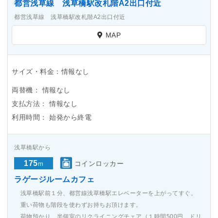
都営浅草線 浅草橋駅改札階A2出口付近
都営浅草線 浅草橋駅改札階A2出口付近
MAP
サイズ・料金：情報なし
両替機：
情報なし
支払方法：
情報なし
利用時間：
始発から終電
浅草橋駅から
175
コインロッカー
m
ラゲージルームカフェ
浅草橋駅前１分、都営線浅草橋駅エレベーターを上がってすぐ。
重い荷物も階段を使わずお持ちお頂けます。
荷物預かり、半個室のリクライニングチェア（１時間500円、ドリ