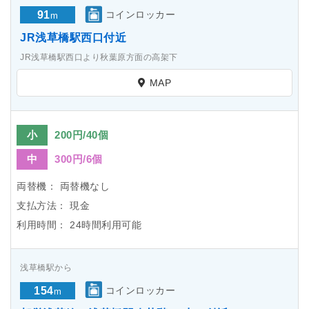
91
コインロッカー
m
JR浅草橋駅西口付近
JR浅草橋駅西口より秋葉原方面の高架下
MAP
小
200円/40個
中
300円/6個
両替機：
両替機なし
支払方法：
現金
利用時間：
24時間利用可能
浅草橋駅から
154
コインロッカー
m