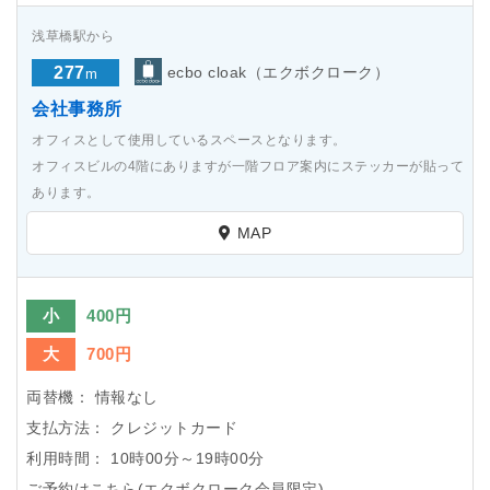
浅草橋駅から
277
ecbo cloak（エクボクローク）
m
会社事務所
オフィスとして使用しているスペースとなります。
オフィスビルの4階にありますが一階フロア案内にステッカーが貼って
あります。
MAP
小
400円
大
700円
両替機：
情報なし
支払方法：
クレジットカード
利用時間：
10時00分～19時00分
ご予約はこちら(エクボクローク会員限定)