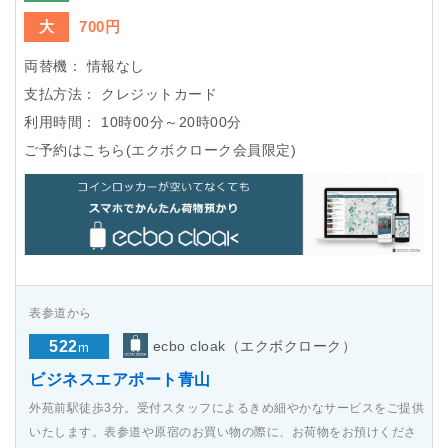
大
700円
両替機：
情報なし
支払方法：
クレジットカード
利用時間：
10時00分～20時00分
ご予約はこちら(エクボクローク会員限定)
表参道から
522
ecbo cloak（エクボクローク）
m
ビジネスエアポート青山
外苑前駅徒歩3分。受付スタッフによるきめ細やかなサービスをご提供
いたします。表参道や原宿のお買い物の際に、お荷物をお預けくださ