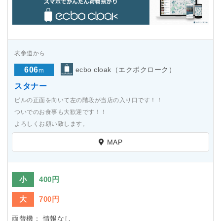
表参道から
606
ecbo cloak（エクボクローク）
m
スタナー
ビルの正面を向いて左の階段が当店の入り口です！！
ついでのお食事も大歓迎です！！
よろしくお願い致します。
MAP
小
400円
大
700円
両替機：
情報なし