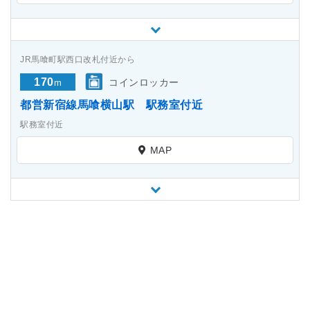
JR馬喰町駅西口改札付近から
170
コインロッカー
m
都営新宿線馬喰横山駅 駅務室付近
駅務室付近
MAP