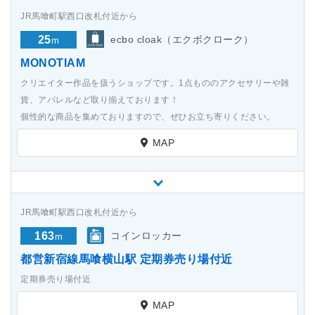
JR馬喰町駅西口改札付近から
25
ecbo cloak（エクボクローク）
m
MONOTIAM
クリエイター作品を扱うショップです。1点もののアクセサリーや雑
貨、アパレルなど取り揃えております！
個性的な商品を集めておりますので、ぜひお立ち寄りください。
MAP
JR馬喰町駅西口改札付近から
163
コインロッカー
m
都営新宿線馬喰横山駅 定期券売り場付近
定期券売り場付近
MAP