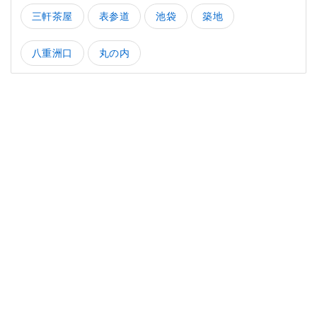
三軒茶屋
表参道
池袋
築地
八重洲口
丸の内