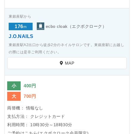
東銀座駅から
176
ecbo cloak（エクボクローク）
m
J.O.NAILS
東銀座駅A2出口から徒歩2分のネイルサロンです。東銀座駅にお越し
の際には是非ご利用ください。
MAP
小
400円
大
700円
両替機：
情報なし
支払方法：
クレジットカード
利用時間：
10時30分～18時30分
ご予約はこちら(エクボクローク会員限定)