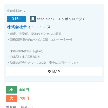
東銀座駅から
316
ecbo cloak（エクボクローク）
m
株式会社ティ・エ・エス
・銀座、有楽町、築地のアクセスに最適
・新橋演舞場の向かいビル2階（エレベーター付）
・東銀座駅6番出口徒歩4分
・日本語＋多言語対応可
・訪日旅行会社オフィスの為、安全にお預かりします
MAP
小
400円
大
700円
両替機：
情報なし