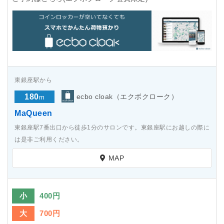
東銀座駅から
180
ecbo cloak（エクボクローク）
m
MaQueen
東銀座駅7番出口から徒歩1分のサロンです。東銀座駅にお越しの際に
は是非ご利用ください。
MAP
小
400円
大
700円