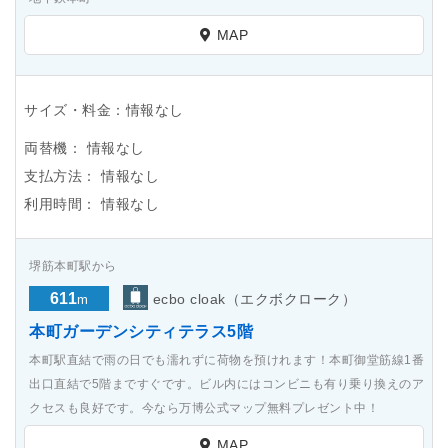
MAP
サイズ・料金：情報なし
両替機：
情報なし
支払方法：
情報なし
利用時間：
情報なし
堺筋本町駅から
611
ecbo cloak（エクボクローク）
m
本町ガーデンシティテラス5階
本町駅直結で雨の日でも濡れずに荷物を預けれます！本町御堂筋線1番
出口直結で5階まですぐです。ビル内にはコンビニも有り乗り換えのア
クセスも良好です。今なら万博公式マップ無料プレゼント中！
MAP