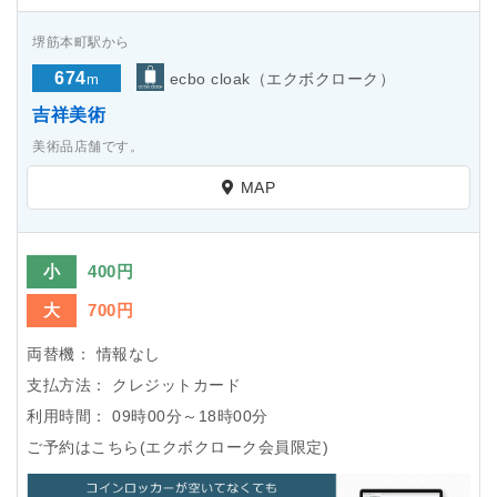
堺筋本町駅から
674
ecbo cloak（エクボクローク）
m
吉祥美術
美術品店舗です。
MAP
小
400円
大
700円
両替機：
情報なし
支払方法：
クレジットカード
利用時間：
09時00分～18時00分
ご予約はこちら(エクボクローク会員限定)