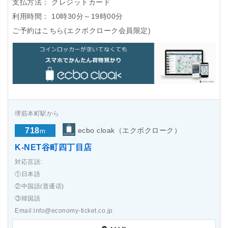
支払方法：
クレジットカード
利用時間：
10時30分～19時00分
ご予約はこちら(エクボクローク会員限定)
堺筋本町駅から
718
ecbo cloak（エクボクローク）
m
K-NET谷町四丁目店
対応言語:
①日本語
②中国語(普通话)
③韓国語
Email:info@economy-ticket.co.jp