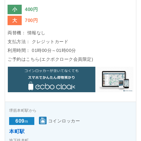
小
400円
大
700円
両替機：
情報なし
支払方法：
クレジットカード
利用時間：
01時00分～01時00分
ご予約はこちら(エクボクローク会員限定)
堺筋本町駅から
609
コインロッカー
m
本町駅
地下鉄本町