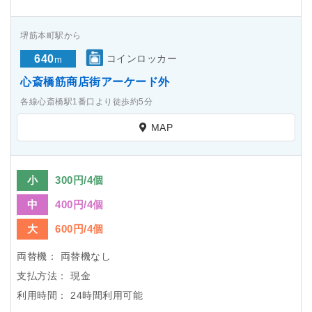
堺筋本町駅から
640
コインロッカー
m
心斎橋筋商店街アーケード外
各線心斎橋駅1番口より徒歩約5分
MAP
小
300円/4個
中
400円/4個
大
600円/4個
両替機：
両替機なし
支払方法：
現金
利用時間：
24時間利用可能