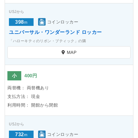
USJから
398
コインロッカー
m
ユニバーサル・ワンダーランド ロッカー
「ハローキティのリボン・ブティック」の隣
MAP
小
400円
両替機：
両替機あり
支払方法：
現金
利用時間：
開館から閉館
USJから
732
コインロッカー
m