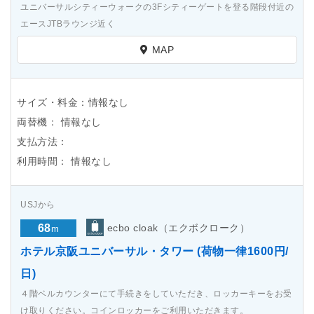
ユニバーサルシティーウォークの3Fシティーゲートを登る階段付近の
エースJTBラウンジ近く
MAP
サイズ・料金：情報なし
両替機：
情報なし
支払方法：
利用時間：
情報なし
USJから
68
ecbo cloak（エクボクローク）
m
ホテル京阪ユニバーサル・タワー (荷物一律1600円/
日)
４階ベルカウンターにて手続きをしていただき、ロッカーキーをお受
け取りください。コインロッカーをご利用いただきます。