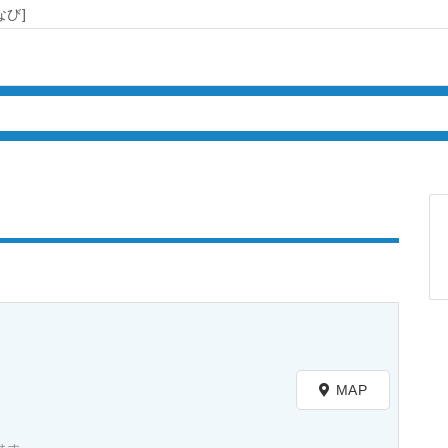
び]
）
MAP