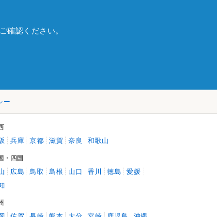
ご確認ください。
シー
西
阪
兵庫
京都
滋賀
奈良
和歌山
国・四国
山
広島
鳥取
島根
山口
香川
徳島
愛媛
知
州
岡
佐賀
長崎
熊本
大分
宮崎
鹿児島
沖縄