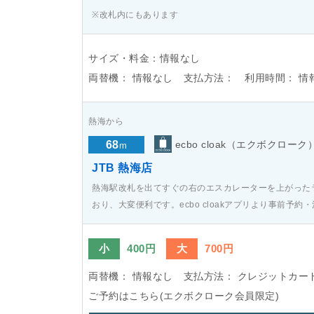
※改札内にもあります
サイズ・料金：情報なし
両替機：
情報なし
支払方法：
利用時間：
情
熱海から
68
ecbo cloak（エクボクローク
m
JTB 熱海店
熱海駅改札を出てすぐの右のエスカレーターを上がった
おり、大変便利です。ecbo cloakアプリより事前予
小
400円
大
700円
両替機：
情報なし
支払方法：
クレジットカー
ご予約はこちら(エクボクローク会員限定)