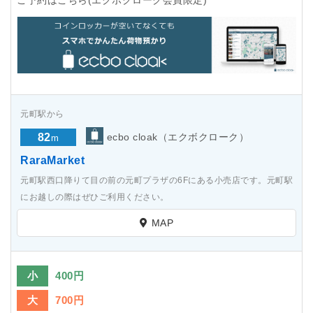
元町駅から
82
ecbo cloak（エクボクローク）
m
RaraMarket
元町駅西口降りて目の前の元町プラザの6Fにある小売店です。元町駅
にお越しの際はぜひご利用ください。
MAP
小
400円
大
700円