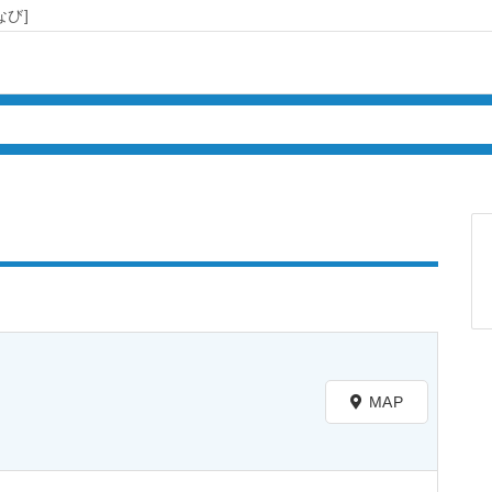
び]
MAP