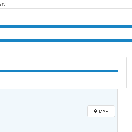
び]
MAP