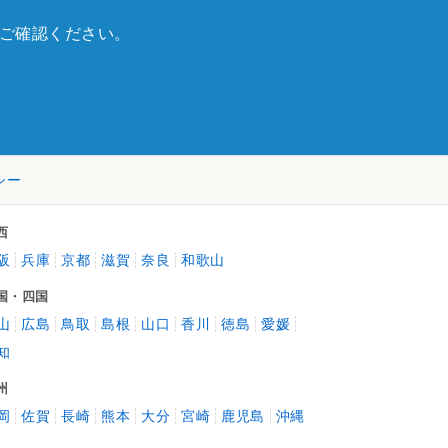
ご確認ください。
シー
西
阪
兵庫
京都
滋賀
奈良
和歌山
国・四国
山
広島
鳥取
島根
山口
香川
徳島
愛媛
知
州
岡
佐賀
長崎
熊本
大分
宮崎
鹿児島
沖縄