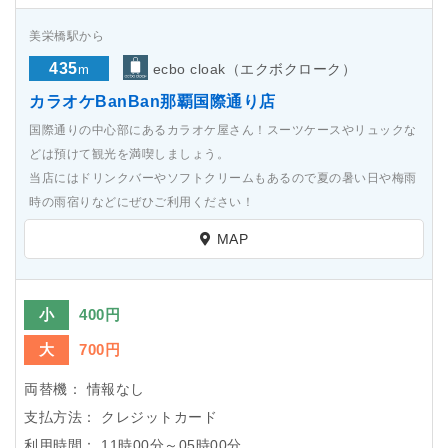
美栄橋駅から
435
ecbo cloak（エクボクローク）
m
カラオケBanBan那覇国際通り店
国際通りの中心部にあるカラオケ屋さん！スーツケースやリュックな
どは預けて観光を満喫しましょう。
当店にはドリンクバーやソフトクリームもあるので夏の暑い日や梅雨
時の雨宿りなどにぜひご利用ください！
MAP
小
400円
大
700円
両替機：
情報なし
支払方法：
クレジットカード
利用時間：
11時00分～05時00分