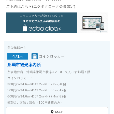
ご予約はこちら(エクボクローク会員限定)
美栄橋駅から
471
コインロッカー
m
那覇市観光案内所
所在地住所：沖縄県那覇市牧志3-2-10 てんぶす那覇１階
コインロッカー：
300円(W34.6㎝×D42.2㎝×H37.0㎝)８個
500円(W34.6㎝×D42.2㎝×H50.5㎝)12個
600円(W34.6㎝×D57.2㎝×H77.4㎝)32個
※支払い方法：現金（100円硬貨のみ）
MAP