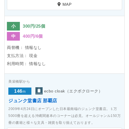
MAP
小
300円/25個
中
400円/6個
両替機：
情報なし
支払方法：
現金
利用時間：
情報なし
美栄橋駅から
146
ecbo cloak（エクボクローク）
m
ジュンク堂書店 那覇店
2009年4月24日にオープンした日本最南端のジュンク堂書店。１万
5000冊を超える沖縄関連本のコーナーは必見。オールジャンル150万
冊の書籍と様々な文具・雑貨を取り揃えております。