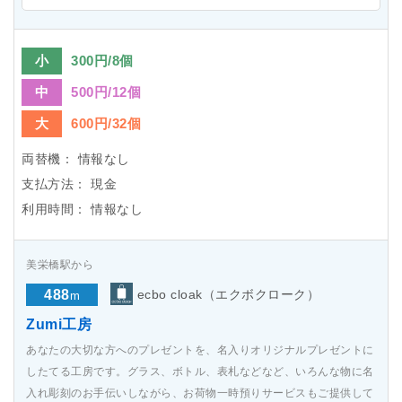
小
300円/8個
中
500円/12個
大
600円/32個
両替機：
情報なし
支払方法：
現金
利用時間：
情報なし
美栄橋駅から
488
ecbo cloak（エクボクローク）
m
Zumi工房
あなたの大切な方へのプレゼントを、名入りオリジナルプレゼントに
したてる工房です。グラス、ボトル、表札などなど、いろんな物に名
入れ彫刻のお手伝いしながら、お荷物一時預りサービスもご提供して