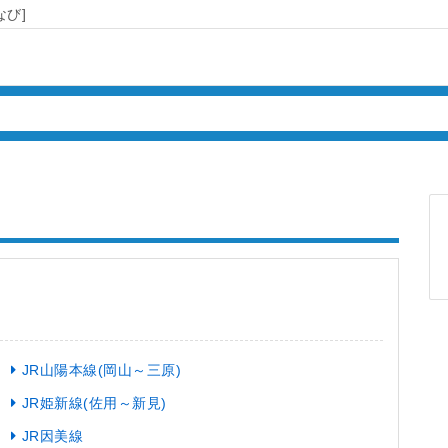
び]
JR山陽本線(岡山～三原)
JR姫新線(佐用～新見)
JR因美線