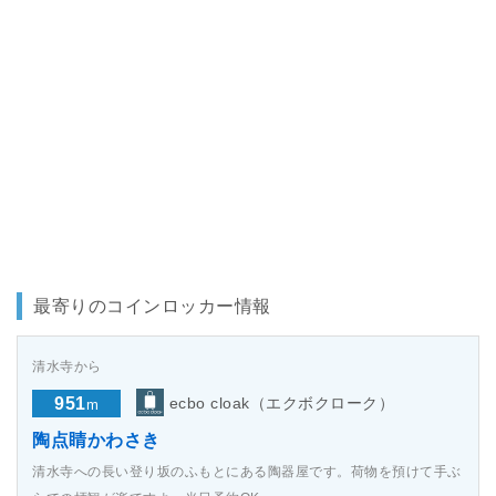
最寄りのコインロッカー情報
清水寺から
951
ecbo cloak（エクボクローク）
m
陶点睛かわさき
清水寺への長い登り坂のふもとにある陶器屋です。荷物を預けて手ぶ