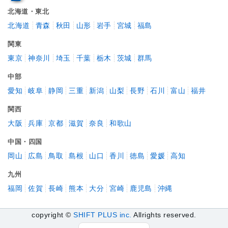
北海道・東北
北海道
青森
秋田
山形
岩手
宮城
福島
関東
東京
神奈川
埼玉
千葉
栃木
茨城
群馬
中部
愛知
岐阜
静岡
三重
新潟
山梨
長野
石川
富山
福井
関西
大阪
兵庫
京都
滋賀
奈良
和歌山
中国・四国
岡山
広島
鳥取
島根
山口
香川
徳島
愛媛
高知
九州
福岡
佐賀
長崎
熊本
大分
宮崎
鹿児島
沖縄
copyright ©
SHIFT PLUS inc.
Allrights reserved.