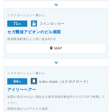
リラクゼーション一番から
71
コインロッカー
m
セガ難波アビオンのビル側面
南海難波駅南口より西に徒歩約1分
MAP
リラクゼーション一番から
84
ecbo cloak（エクボクローク）
m
アイリーヘアー
地図が表示されない場合は大阪市浪速区難波中2-4-12-203で検索して
くだい。
関西空港からのアクセス抜群。