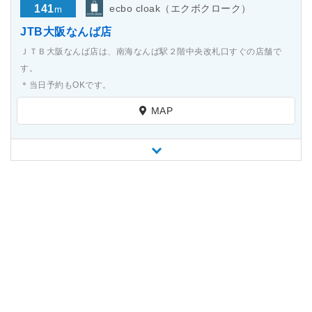
141
ecbo cloak（エクボクローク）
m
JTB大阪なんば店
ＪＴＢ大阪なんば店は、南海なんば駅２階中央改札口すぐの店舗で
す。
＊当日予約もOKです。
MAP