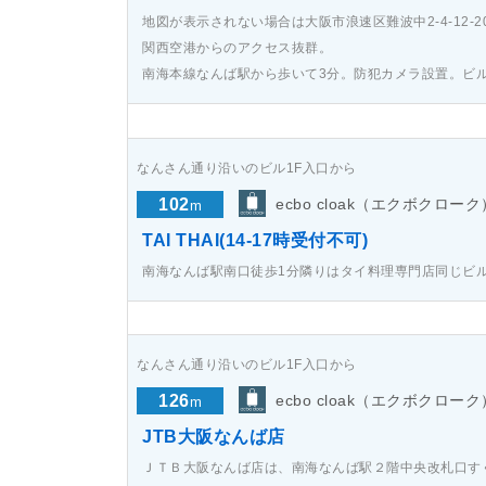
地図が表示されない場合は大阪市浪速区難波中2-4-12-
関西空港からのアクセス抜群。
南海本線なんば駅から歩いて3分。防犯カメラ設置。ビ
なんさん通り沿いのビル1F入口から
102
ecbo cloak（エクボクローク
m
TAI THAI(14-17時受付不可)
南海なんば駅南口徒歩1分隣りはタイ料理専門店同じビ
なんさん通り沿いのビル1F入口から
126
ecbo cloak（エクボクローク
m
JTB大阪なんば店
ＪＴＢ大阪なんば店は、南海なんば駅２階中央改札口す