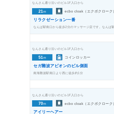
なんさん通り沿いのビル1F入口から
21
ecbo cloak（エクボクローク
m
リラクゼーション一番
なんば駅南口から徒歩2分のマッサージ店です。なんば
なんさん通り沿いのビル1F入口から
51
コインロッカー
m
セガ難波アビオンのビル側面
南海難波駅南口より西に徒歩約1分
なんさん通り沿いのビル1F入口から
70
ecbo cloak（エクボクローク
m
アイリーヘアー