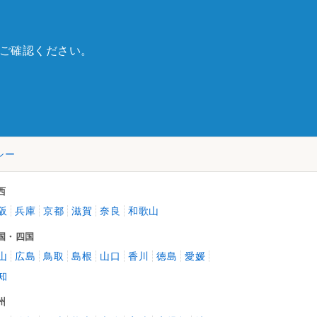
ご確認ください。
シー
西
阪
兵庫
京都
滋賀
奈良
和歌山
国・四国
山
広島
鳥取
島根
山口
香川
徳島
愛媛
知
州