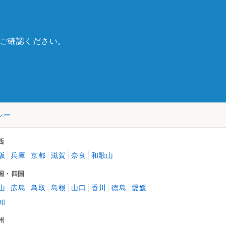
ご確認ください。
シー
西
阪
兵庫
京都
滋賀
奈良
和歌山
国・四国
山
広島
鳥取
島根
山口
香川
徳島
愛媛
知
州