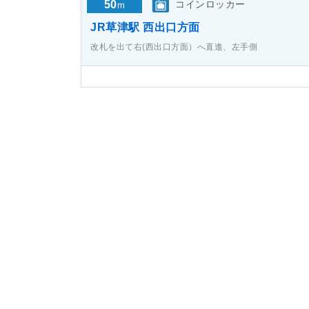
50
コインロッカー
m
JR草津駅 西出口方面
改札を出て右(西出口方面）へ直進、左手側