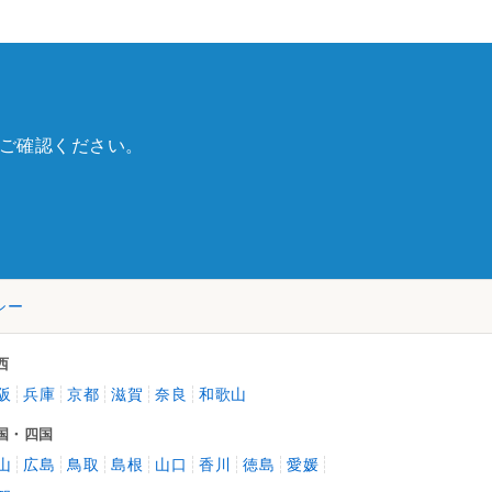
ご確認ください。
シー
西
阪
兵庫
京都
滋賀
奈良
和歌山
国・四国
山
広島
鳥取
島根
山口
香川
徳島
愛媛