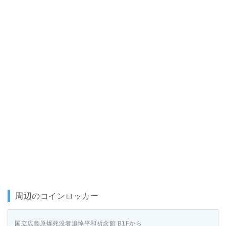
周辺のコインロッカー
国立広島原爆死没者追悼平和祈念館 B1Fから