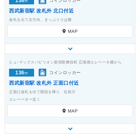
136
コインロッカー
m
西武新宿駅 改札外 北口付近
改札を出て左方向、きっぷうりば横
MAP
ヒュｰマックスパビリオン新宿歌舞伎町 広場側エレベータ横から
136
コインロッカー
m
西武新宿駅 改札外 正面口付近
正面口改札を出て階段を降り、右前方
エレベーター近く
MAP