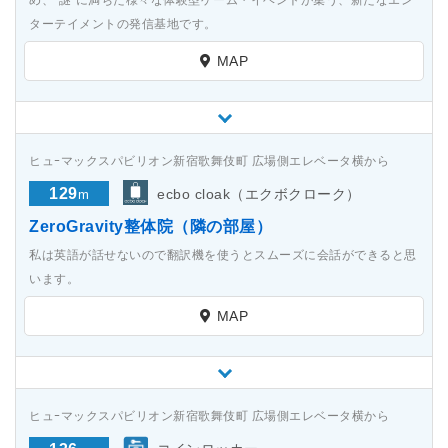
め、“謎”に満ちた様々な体験型ゲーム・イベントが集う、新たなエン
ターテイメントの発信基地です。
MAP
ヒュｰマックスパビリオン新宿歌舞伎町 広場側エレベータ横から
129
ecbo cloak（エクボクローク）
m
ZeroGravity整体院（隣の部屋）
私は英語が話せないので翻訳機を使うとスムーズに会話ができると思
います。
MAP
ヒュｰマックスパビリオン新宿歌舞伎町 広場側エレベータ横から