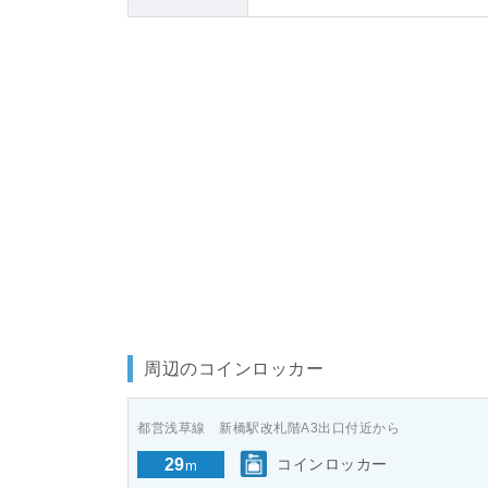
周辺のコインロッカー
都営浅草線 新橋駅改札階A3出口付近から
29
コインロッカー
m