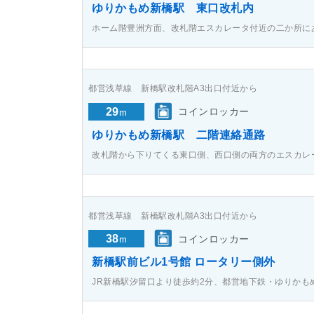
ゆりかもめ新橋駅 東口改札内
ホーム階豊洲方面、改札階エスカレータ付近の二か所に
都営浅草線 新橋駅改札階A3出口付近から
29
コインロッカー
m
ゆりかもめ新橋駅 二階連絡通路
改札階から下りてくる東口側、西口側の両方のエスカレ
都営浅草線 新橋駅改札階A3出口付近から
38
コインロッカー
m
新橋駅前ビル1号館 ロータリー側外
JR新橋駅汐留口より徒歩約2分、都営地下鉄・ゆりかも